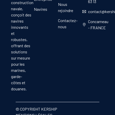
63 13
construction
Nous
navale,
Navires
rejoindre
contact@kersh
conçoit des
Contactez-
navires
Concarneau
nous
innovants
- FRANCE
et
robustes,
offrant des
solutions
sur mesure
pour les
marines,
garde-
côtes et
douanes.
© COPYRIGHT KERSHIP