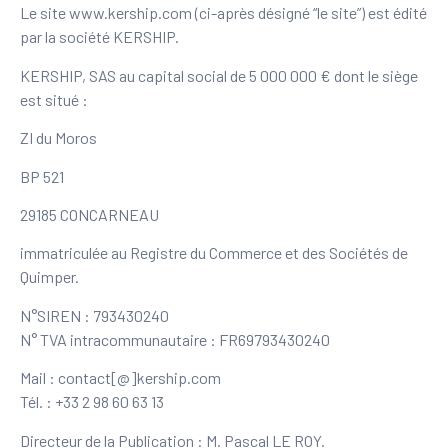
Le site www.kership.com (ci-après désigné “le site”) est édité
par la société KERSHIP.
KERSHIP, SAS au capital social de 5 000 000 € dont le siège
est situé :
ZI du Moros
BP 521
29185 CONCARNEAU
immatriculée au Registre du Commerce et des Sociétés de
Quimper.
N°SIREN : 793430240
N° TVA intracommunautaire : FR69793430240
Mail : contact[@]kership.com
Tél. : +33 2 98 60 63 13
Directeur de la Publication : M. Pascal LE ROY.