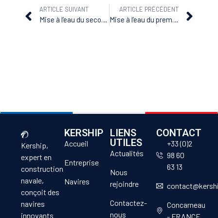
ARTICLE SUIVANT
ARTICLE PRÉCÉDENT
Mise à l’eau du second BSAH « Rhône »
Mise à l’eau du premier BSAH « Loire »
KERSHIP
LIENS
CONTACT
UTILES
Accueil
+33 (0)2
Kership,
Actualités
98 60
expert en
Entreprise
63 13
construction
Nous
navale,
Navires
rejoindre
contact@kersh
conçoit des
Contactez-
navires
Concarneau
nous
innovants
- FRANCE