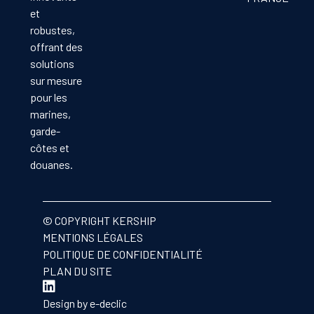
et
robustes,
offrant des
solutions
sur mesure
pour les
marines,
garde-
côtes et
douanes.
© COPYRIGHT KERSHIP
MENTIONS LÉGALES
POLITIQUE DE CONFIDENTIALITÉ
PLAN DU SITE
Design by
e-declic