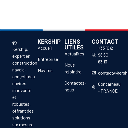
KERSHIP
LIENS
CONTACT
UTILES
Accueil
+33 (0)2
Kership,
Actualités
98 60
expert en
Entreprise
63 13
construction
Nous
navale,
Navires
rejoindre
contact@kersh
conçoit des
Contactez-
navires
Concarneau
nous
innovants
- FRANCE
et
robustes,
offrant des
solutions
sur mesure