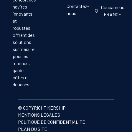
Contactez-
navires
Concarneau
nous
innovants
- FRANCE
et
robustes,
offrant des
solutions
sur mesure
pour les
marines,
garde-
côtes et
douanes.
© COPYRIGHT KERSHIP
MENTIONS LÉGALES
POLITIQUE DE CONFIDENTIALITÉ
PLAN DU SITE